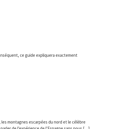
r conséquent, ce guide expliquera exactement
, les montagnes escarpées du nord et le célèbre
parler de l’expérience de l’Espagne sans nous […]