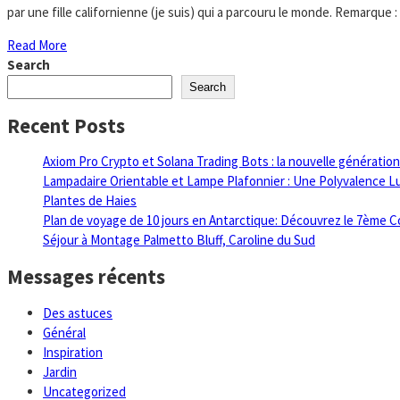
par une fille californienne (je suis) qui a parcouru le monde. Remarque 
Read More
Search
Search
Recent Posts
Axiom Pro Crypto et Solana Trading Bots : la nouvelle génératio
Lampadaire Orientable et Lampe Plafonnier : Une Polyvalence 
Plantes de Haies
Plan de voyage de 10 jours en Antarctique: Découvrez le 7ème C
Séjour à Montage Palmetto Bluff, Caroline du Sud
Messages récents
Des astuces
Général
Inspiration
Jardin
Uncategorized