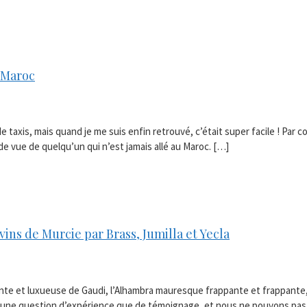
 Maroc
e taxis, mais quand je me suis enfin retrouvé, c’était super facile ! Pa
e vue de quelqu’un qui n’est jamais allé au Maroc. […]
vins de Murcie par Brass, Jumilla et Yecla
ante et luxueuse de Gaudi, l’Alhambra mauresque frappante et frappante
nt une question d’expérience que de témoignage, et nous ne pouvons pas 