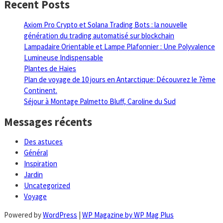
Recent Posts
Axiom Pro Crypto et Solana Trading Bots : la nouvelle
génération du trading automatisé sur blockchain
Lampadaire Orientable et Lampe Plafonnier : Une Polyvalence
Lumineuse Indispensable
Plantes de Haies
Plan de voyage de 10 jours en Antarctique: Découvrez le 7ème
Continent.
Séjour à Montage Palmetto Bluff, Caroline du Sud
Messages récents
Des astuces
Général
Inspiration
Jardin
Uncategorized
Voyage
Powered by
WordPress
|
WP Magazine by WP Mag Plus