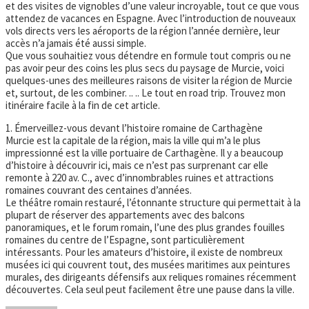
et des visites de vignobles d’une valeur incroyable, tout ce que vous
attendez de vacances en Espagne. Avec l’introduction de nouveaux
vols directs vers les aéroports de la région l’année dernière, leur
accès n’a jamais été aussi simple.
Que vous souhaitiez vous détendre en formule tout compris ou ne
pas avoir peur des coins les plus secs du paysage de Murcie, voici
quelques-unes des meilleures raisons de visiter la région de Murcie
et, surtout, de les combiner. .. .. Le tout en road trip. Trouvez mon
itinéraire facile à la fin de cet article.
1. Émerveillez-vous devant l’histoire romaine de Carthagène
Murcie est la capitale de la région, mais la ville qui m’a le plus
impressionné est la ville portuaire de Carthagène. Il y a beaucoup
d’histoire à découvrir ici, mais ce n’est pas surprenant car elle
remonte à 220 av. C., avec d’innombrables ruines et attractions
romaines couvrant des centaines d’années.
Le théâtre romain restauré, l’étonnante structure qui permettait à la
plupart de réserver des appartements avec des balcons
panoramiques, et le forum romain, l’une des plus grandes fouilles
romaines du centre de l’Espagne, sont particulièrement
intéressants. Pour les amateurs d’histoire, il existe de nombreux
musées ici qui couvrent tout, des musées maritimes aux peintures
murales, des dirigeants défensifs aux reliques romaines récemment
découvertes. Cela seul peut facilement être une pause dans la ville.